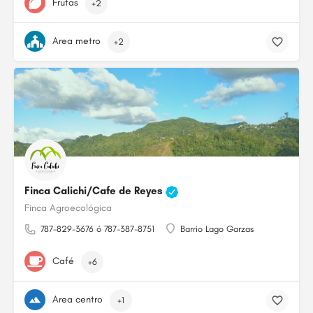
Frutas
+2
Area metro
+2
Finca Calichi/Cafe de Reyes
Finca Agroecológica
787-829-3676 ó 787-387-8751
Barrio Lago Garzas
Café
+6
Area centro
+1