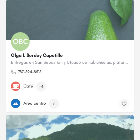
Olga I. Bordoy Capetillo
Entregas en San Sebastián y Utuado de habichuelas, plátanos, yautía, lechuga, repollo, calabaza, maíz, café,…
787-894-8518
Café
+4
Area centro
+1