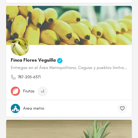
Finca Flores Veguilla
Entregas en el Área Metropolitana, Caguas y pueblos limítrofes de guineos, plátanos, yautía, ñame, ,chayotes,…
787-205-6371
Frutas
+1
Area metro