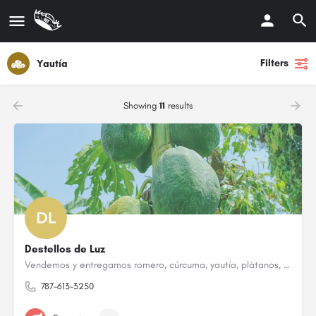
Filters
Yautía
Showing
11
results
Destellos de Luz
Vendemos y entregamos romero, cúrcuma, yautía, plátanos, caimito, ñame, guineo, papaya, berza, tarragón,…
787-613-3250