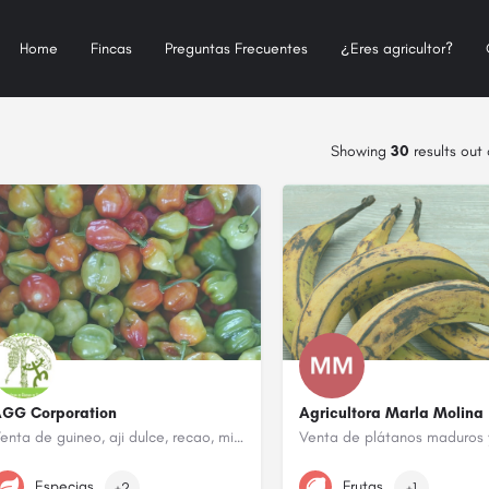
Home
Fincas
Preguntas Frecuentes
¿Eres agricultor?
Showing
30
results out
AGG Corporation
Agricultora Marla Molina
Venta de guineo, aji dulce, recao, mini pimientos dulces
Venta de plátanos maduros 
787-431-6109
Especias
Frutas
+2
+1