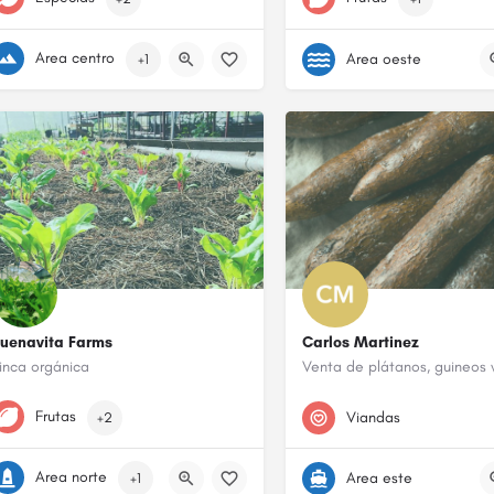
Area centro
Area oeste
+1
uenavita Farms
Carlos Martinez
inca orgánica
787-472-7503
939-416-8075
Frutas
Viandas
+2
Area norte
Area este
+1