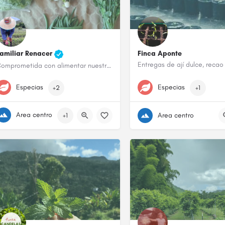
amiliar Renacer
Finca Aponte
Comprometida con alimentar nuestra isla con cosecha Agroecológica
787-595-8959
939-645-5094
Especias
Especias
+2
+1
Area centro
Area centro
+1