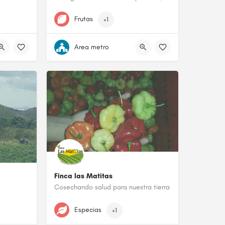
787-205-6371
Frutas
+1
Area metro
Finca las Matitas
Cosechando salud para nuestra tierra
939-276-2966
Especias
+1