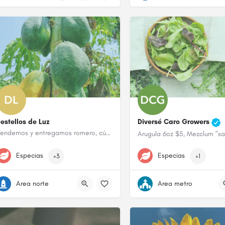
estellos de Luz
Diversé Caro Growers
Vendemos y entregamos romero, cúrcuma, yautía, plátanos, caimito, ñame, guineo, papaya, berza, tarragón,…
787-613-3250
787-564-7971
Especias
Especias
+3
+1
Area norte
Area metro