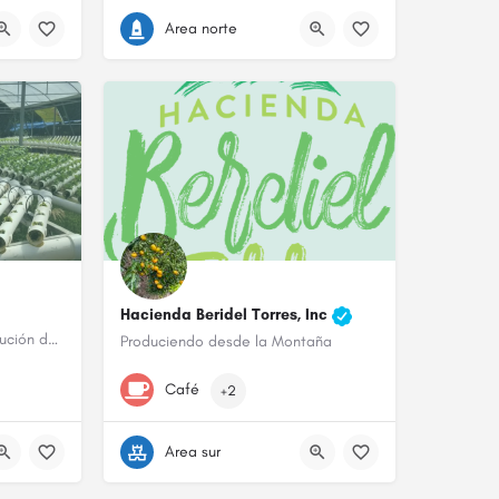
Area norte
Hacienda Beridel Torres, Inc
Agricultura Culinaria y distribución de productos locales
Produciendo desde la Montaña
+1 787-414-2399
Café
+2
Area sur