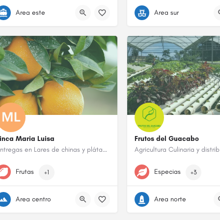
Area este
Area sur
inca Maria Luisa
Frutos del Guacabo
Entregas en Lares de chinas y plátanos.
939-285-3070
(787) 242-7423
Frutas
Especias
+1
+3
Area centro
Area norte