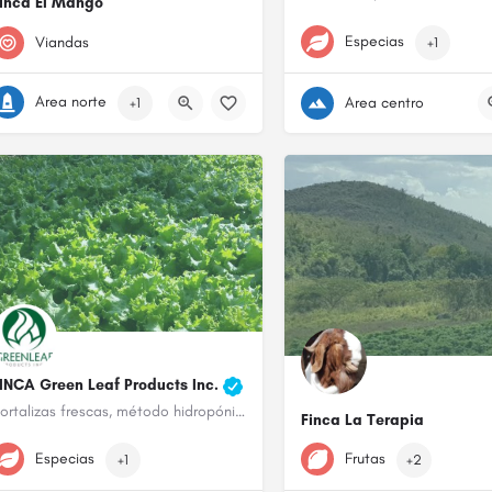
inca El Mango
787-325-1178
939-250-7034
Especias
Viandas
+1
Area norte
Area centro
+1
INCA Green Leaf Products Inc.
Hortalizas frescas, método hidropónico
Finca La Terapia
(787) 615-5439
787-219-1472
Especias
Frutas
+1
+2