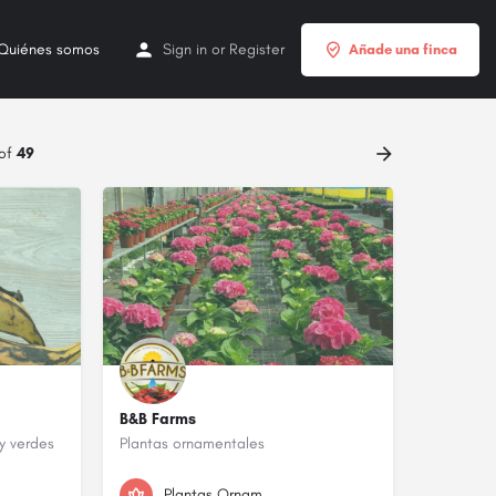
Quiénes somos
Sign in
or
Register
Añade una finca
 of
49
B&B Farms
y verdes
Plantas ornamentales
787-631-9689
Plantas Ornamentales