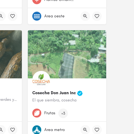
Area oeste
Cosecha Don Juan Inc
Venta de plátanos, guineos verdes y yuca. Entregamos en Yabucoa.
El que siembra, cosecha
787-473-4906
Frutas
+3
Area metro