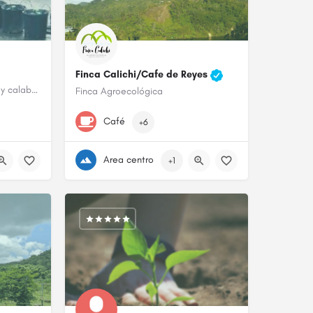
Finca Calichi/Cafe de Reyes
Entregas de ají dulce, recao y calabaza en Cayey.
Finca Agroecológica
787-829-3676 ó 787-387-8751
Café
+6
Barrio Lago Garzas
Area centro
+1