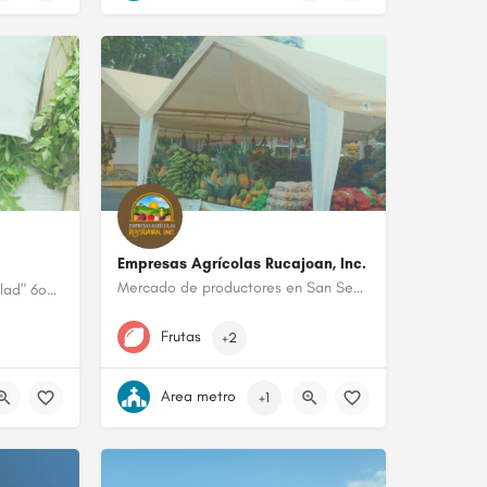
Empresas Agrícolas Rucajoan, Inc.
Mercado de productores en San Sebastian
Arugula 6oz $5, Mezclum "salad" 6oz $5, Té ( "t-bags" × $1 variedades. Anís, menta, cúrcuma, limoncillo)
787-201-4923
Frutas
+2
Area metro
+1