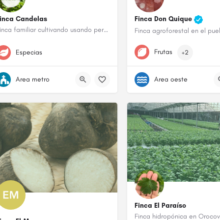
inca Candelas
Finca Don Quique
Finca familiar cultivando usando permacultura
787-618-4195
7873174397
Frutas
Especias
+2
Area metro
Area oeste
Finca El Paraíso
Finca hidropónica en Orocov