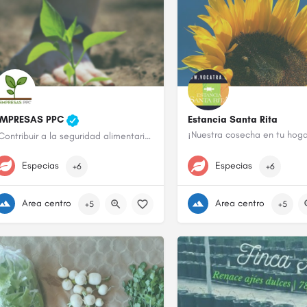
EMPRESAS PPC
Estancia Santa Rita
¡Nuestra cosecha en tu hoga
“Contribuir a la seguridad alimentaria del país mediante la venta de alimentos frescos"
787-642-5902
787-239-5913
Especias
Especias
+6
+6
Area centro
Area centro
+5
+5