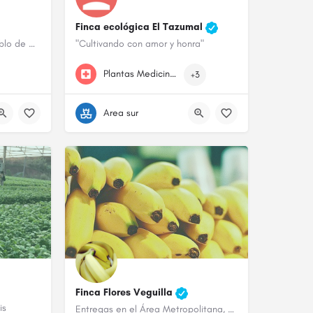
Finca ecológica El Tazumal
Finca agroforestal en el pueblo de Añasco especializada en frutales. Fomentamos la agricultura sintrópica en…
"Cultivando con amor y honra"
939-246-5237
Plantas Medicinales
+3
Area sur
Finca Flores Veguilla
is
Entregas en el Área Metropolitana, Caguas y pueblos limítrofes de guineos, plátanos, yautía, ñame, ,chayotes,…