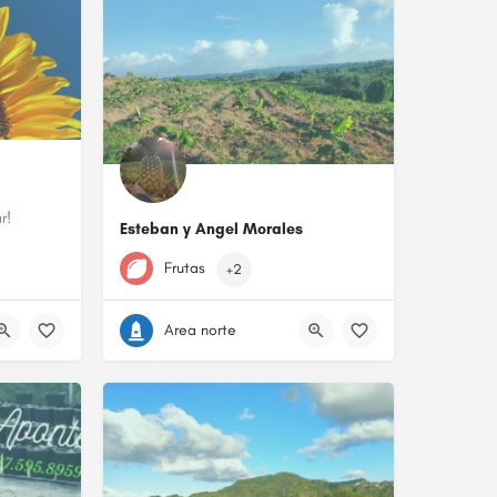
r!
Esteban y Angel Morales
787-240-2406
Frutas
+2
Area norte