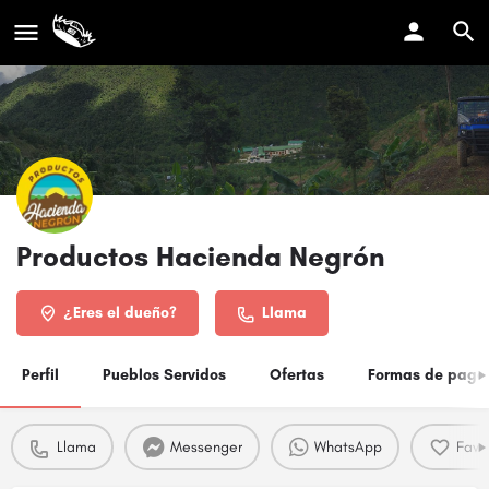
Productos Hacienda Negrón
¿Eres el dueño?
Llama
Perfil
Pueblos Servidos
Ofertas
Formas de pago
Llama
Messenger
WhatsApp
Favo