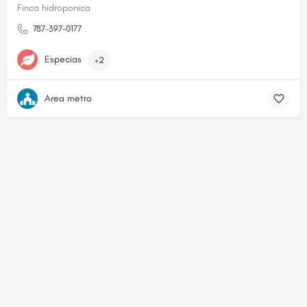
Finca hidroponica
787-397-0177
Especias
+2
Area metro